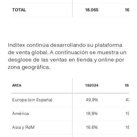
TOTAL
18.065
16.85
Inditex continúa desarrollando su plataforma
de venta global. A continuación se muestra un
desglose de las ventas en tienda y online por
zona geográfica.
1S2024
1S202
ÁREA
Europa (sin España)
49,9%
47,8%
América
18,8%
19,4%
Asia y RdM
16,6%
18,4%