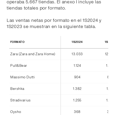
operaba 5.667 tiendas. El anexo I incluye las
tiendas totales por formato.
Las ventas netas por formato en el 1S2024 y
1S2023 se muestran en la siguiente tabla.
1S2024
1S202
FORMATO
Zara (Zara and Zara Home)
13.033
12.36
Pull&Bear
1.124
1.042
Massimo Dutti
904
842
Bershka
1.382
1.184
Stradivarius
1.255
1.075
Oysho
368
346