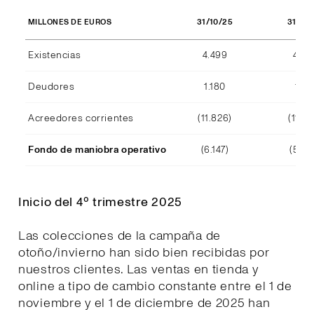
31/10/25
31/10
MILLONES DE EUROS
Existencias
4.499
4.29
Deudores
1.180
1.15
Acreedores corrientes
(11.826)
(11.39
Fondo de maniobra operativo
(6.147)
(5.94
Inicio del 4º trimestre 2025
Las colecciones de la campaña de
otoño/invierno han sido bien recibidas por
nuestros clientes. Las ventas en tienda y
online a tipo de cambio constante entre el 1 de
noviembre y el 1 de diciembre de 2025 han