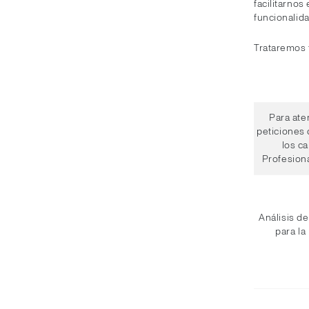
facilitarnos
funcionalid
Trataremos t
Para ate
peticiones 
los c
Profesiona
Análisis de
para la