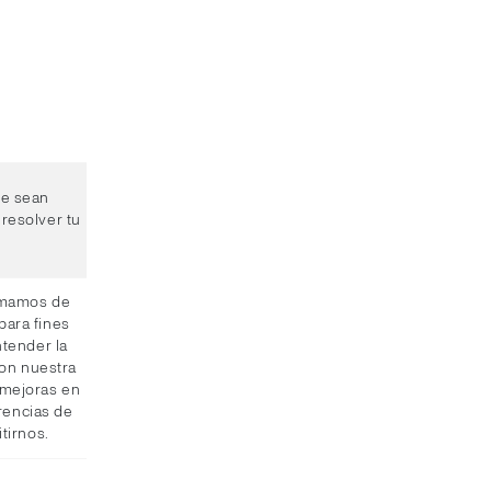
ue sean
resolver tu
ormamos de
para fines
ntender la
con nuestra
 mejoras en
rencias de
tirnos.