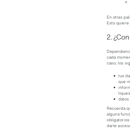
En otras pal
Esto quiere
2. ¿Con
Dependiendo
cada moment
caso, los si
tus da
que in
infor
tiques
datos
Recuerda qu
alguna func
obligatorio
darte acceso