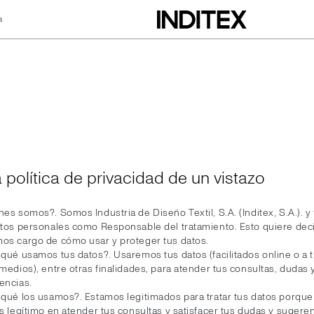
a
dad
 política de privacidad de un vistazo
es somos?. Somos Industria de Diseño Textil, S.A. (Inditex, S.A.). y
atos personales como Responsable del tratamiento. Esto quiere dec
os cargo de cómo usar y proteger tus datos.
 qué usamos tus datos?. Usaremos tus datos (facilitados online o a 
medios), entre otras finalidades, para atender tus consultas, dudas 
encias.
 qué los usamos?. Estamos legitimados para tratar tus datos porqu
s legítimo en atender tus consultas y satisfacer tus dudas y sugeren