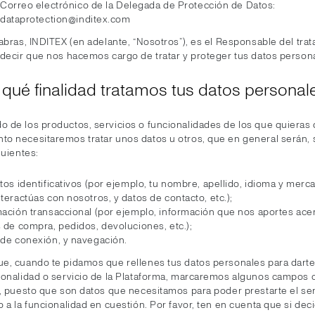
Correo electrónico de la Delegada de Protección de Datos:
dataprotection@inditex.com
abras, INDITEX (en adelante, “Nosotros”), es el Responsable del tra
 decir que nos hacemos cargo de tratar y proteger tus datos person
 qué finalidad tratamos tus datos personal
 de los productos, servicios o funcionalidades de los que quieras d
o necesitaremos tratar unos datos u otros, que en general serán, 
guientes:
tos identificativos (por ejemplo, tu nombre, apellido, idioma y mer
teractúas con nosotros, y datos de contacto, etc.);
mación transaccional (por ejemplo, información que nos aportes ace
 de compra, pedidos, devoluciones, etc.);
 de conexión, y navegación.
e, cuando te pidamos que rellenes tus datos personales para dart
ionalidad o servicio de la Plataforma, marcaremos algunos campos
s, puesto que son datos que necesitamos para poder prestarte el ser
 a la funcionalidad en cuestión. Por favor, ten en cuenta que si dec