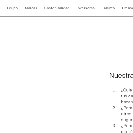
Grupo
Marcas
Sostenibilidad
Inversores
Talento
Prens
Política de Privaci
Nuestra
¿Quién
tus d
hacem
¿Para
otros 
suger
¿Para
interé