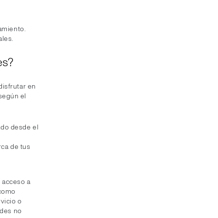
tamiento.
ales.
es?
isfrutar en
según el
cado desde el
rca de tus
e acceso a
 como
vicio o
ides no