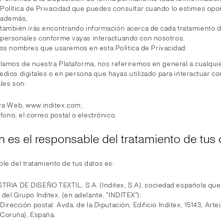
Política de Privacidad que puedes consultar cuando lo estimes opo
además,
también irás encontrando información acerca de cada tratamiento d
personales conforme vayas interactuando con nosotros.
os nombres que usaremos en esta Política de Privacidad:
amos de nuestra Plataforma, nos referiremos en general a cualquie
edios digitales o en persona que hayas utilizado para interactuar co
les son:
ra Web, www.inditex.com;
éfono, el correo postal o electrónico.
én es el responsable del tratamiento de tus
le del tratamiento de tus datos es:
TRIA DE DISEÑO TEXTIL, S.A. (Inditex, S.A), sociedad española qu
 del Grupo Inditex. (en adelante, "INDITEX"):
Dirección postal: Avda. de la Diputación, Edificio Inditex, 15143, Arte
Coruña), España.