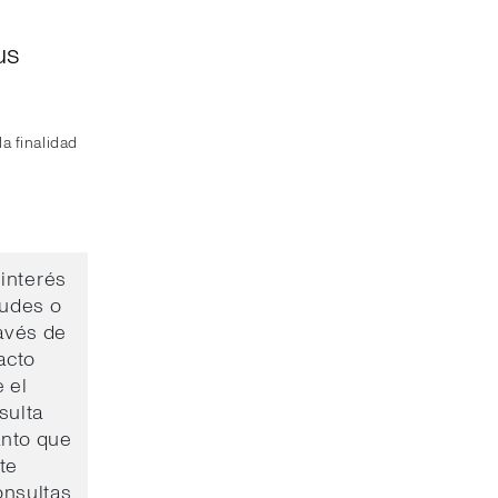
us
a finalidad
interés
tudes o
avés de
acto
 el
sulta
anto que
te
onsultas