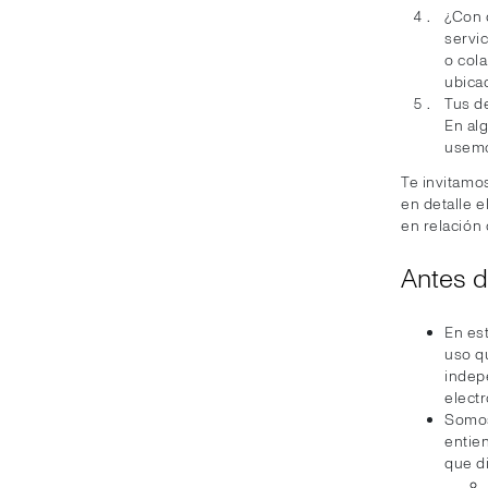
¿Con 
servi
o col
ubica
Tus d
En al
usemo
Te invitamo
en detalle 
en relación
Antes 
En est
uso q
indep
electr
Somos
entie
que d