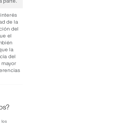
a parte.
interés
ad de la
ción del
ue el
ambién
que la
cia del
e mayor
gerencias
os?
 los