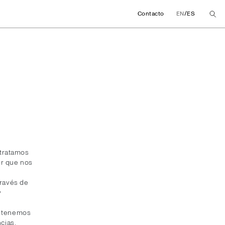
/
Contacto
EN
ES
 tratamos
ir que nos
través de
y
e tenemos
cias.