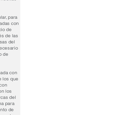
lar, para
nadas con
cio de
és de las
sas del
necesario
o de
nada con
e los que
 con
on los
rcas del
ma para
ento de