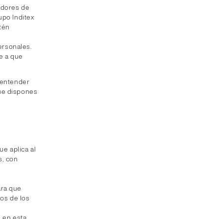
adores de
upo Inditex
tén
ersonales.
e a que
.
a entender
que dispones
ue aplica al
s, con
o
ara que
os de los
 en esta