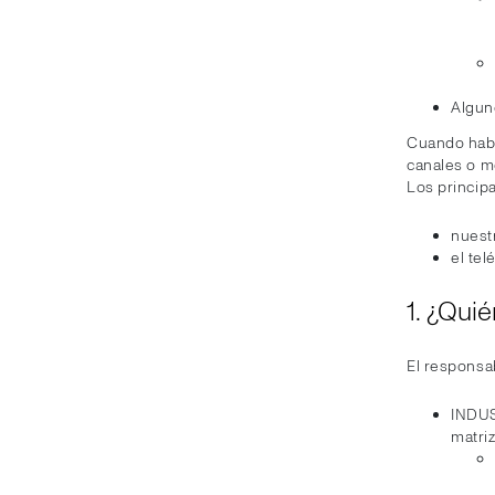
Algun
Cuando habl
canales o m
Los principa
nuest
el tel
1. ¿Qui
El responsab
INDUS
matriz