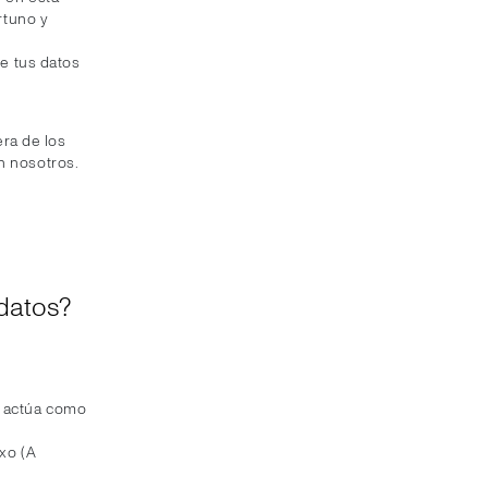
rtuno y
e tus datos
ra de los
n nosotros.
 datos?
e actúa como
ixo (A