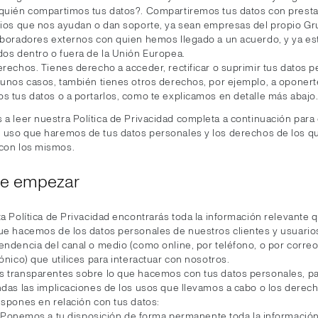
quién compartimos tus datos?. Compartiremos tus datos con prest
cios que nos ayudan o dan soporte, ya sean empresas del propio Gr
aboradores externos con quien hemos llegado a un acuerdo, y ya es
dos dentro o fuera de la Unión Europea.
erechos. Tienes derecho a acceder, rectificar o suprimir tus datos p
gunos casos, también tienes otros derechos, por ejemplo, a oponert
s tus datos o a portarlos, como te explicamos en detalle más abajo
s a leer nuestra Política de Privacidad completa a continuación par
el uso que haremos de tus datos personales y los derechos de los 
 con los mismos.
de empezar
a Política de Privacidad encontrarás toda la información relevante q
ue hacemos de los datos personales de nuestros clientes y usuario
endencia del canal o medio (como online, por teléfono, o por corre
ónico) que utilices para interactuar con nosotros.
 transparentes sobre lo que hacemos con tus datos personales, p
ndas las implicaciones de los usos que llevamos a cabo o los derech
ispones en relación con tus datos:
Ponemos a tu disposición de forma permanente toda la información