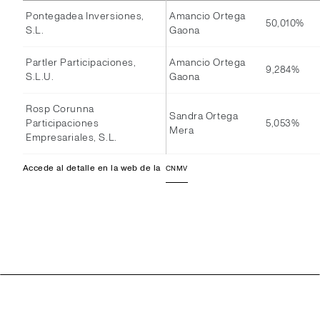
Pontegadea Inversiones,
Amancio Ortega
50,010%
S.L.
Gaona
Partler Participaciones,
Amancio Ortega
9,284%
S.L.U.
Gaona
Rosp Corunna
Sandra Ortega
Participaciones
5,053%
Mera
Empresariales, S.L.
Accede al detalle en la web de la
CNMV