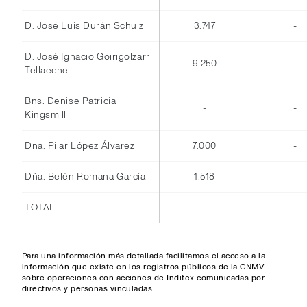
D. José Luis Durán Schulz
3.747
-
D. José Ignacio Goirigolzarri
9.250
-
Tellaeche
Bns. Denise Patricia
-
-
Kingsmill
Dña. Pilar López Álvarez
7.000
-
Dña. Belén Romana García
1.518
-
TOTAL
-
Para una información más detallada facilitamos el acceso a la
información que existe en los registros públicos de la CNMV
sobre operaciones con acciones de Inditex comunicadas por
directivos y personas vinculadas.