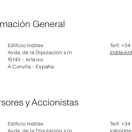
rmación General
Edificio Inditex
Telf: +34
Avda. de la Diputación s/n
inditexi
15143 - Arteixo
A Coruña - España
sores y Accionistas
Edificio Inditex
Telf: +34
Avda. de la Diputación s/n
ir@indit