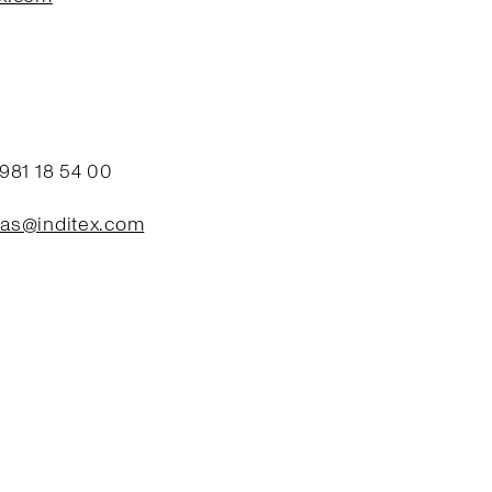
 +34 981 18 54 00
tas@inditex.com