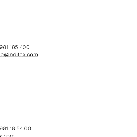
 981 185 400
nfo@inditex.com
 981 18 54 00
ex.com