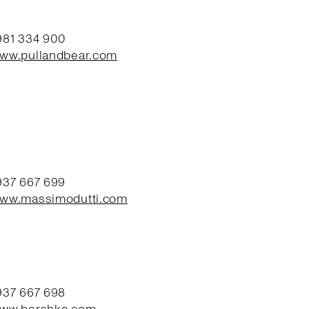
 981 334 900
www.pullandbear.com
 937 667 699
www.massimodutti.com
 937 667 698