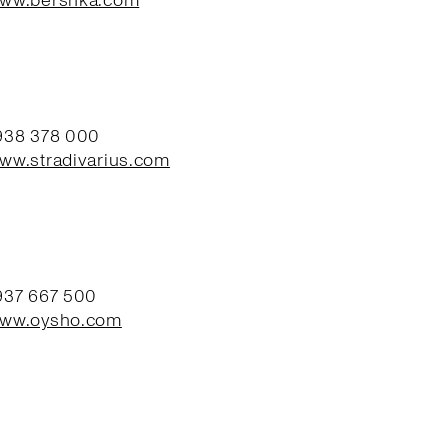
www.bershka.com
 938 378 000
www.stradivarius.com
 937 667 500
www.oysho.com