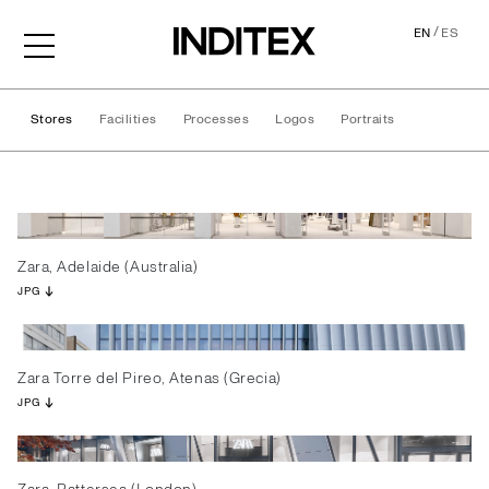
/
EN
ES
Stores
Facilities
Processes
Logos
Portraits
Stores
Zara, Adelaide (Australia)
JPG
Zara Torre del Pireo, Atenas (Grecia)
JPG