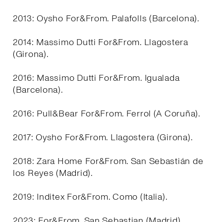
2013: Oysho For&From. Palafolls (Barcelona).
2014: Massimo Dutti For&From. Llagostera
(Girona).
2016: Massimo Dutti For&From. Igualada
(Barcelona).
2016: Pull&Bear For&From. Ferrol (A Coruña).
2017: Oysho For&From. Llagostera (Girona).
2018: Zara Home For&From. San Sebastián de
los Reyes (Madrid).
2019: Inditex For&From. Como (Italia).
2023: For&From. San Sebastian (Madrid).