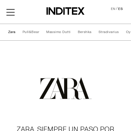
/
EN
ES
Zara
Pull&Bear
Massimo Dutti
Bershka
Stradivarius
Oy
Marcas
ZARA, SIEMPRE UN PASO POR