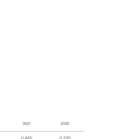
2021
2020
0,465
0,220