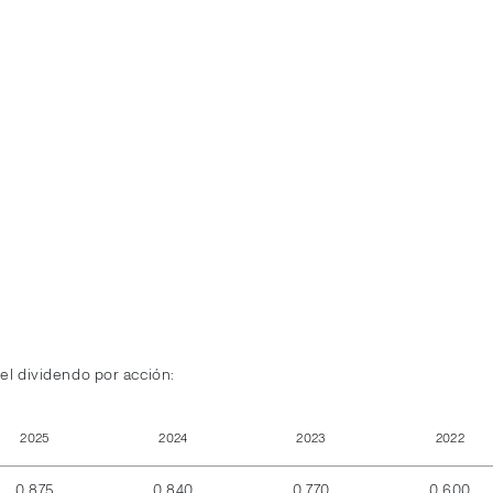
el dividendo por acción:
2025
2024
2023
2022
0,875
0,840
0,770
0,600