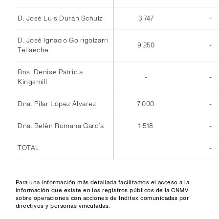
D. José Luis Durán Schulz
3.747
-
D. José Ignacio Goirigolzarri
9.250
-
Tellaeche
Bns. Denise Patricia
-
-
Kingsmill
Dña. Pilar López Álvarez
7.000
-
Dña. Belén Romana García
1.518
-
TOTAL
-
Para una información más detallada facilitamos el acceso a la
información que existe en los registros públicos de la CNMV
sobre operaciones con acciones de Inditex comunicadas por
directivos y personas vinculadas.