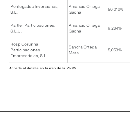
Pontegadea Inversiones,
Amancio Ortega
50,010%
S.L.
Gaona
Partler Participaciones,
Amancio Ortega
9,284%
S.L.U.
Gaona
Rosp Corunna
Sandra Ortega
Participaciones
5,053%
Mera
Empresariales, S.L.
Accede al detalle en la web de la
CNMV