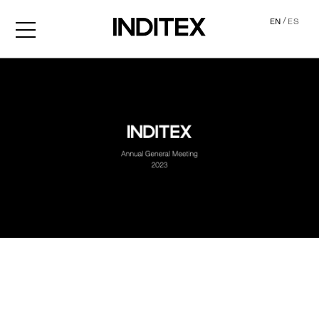
/
EN
ES
AGM2023 Audio Descripti