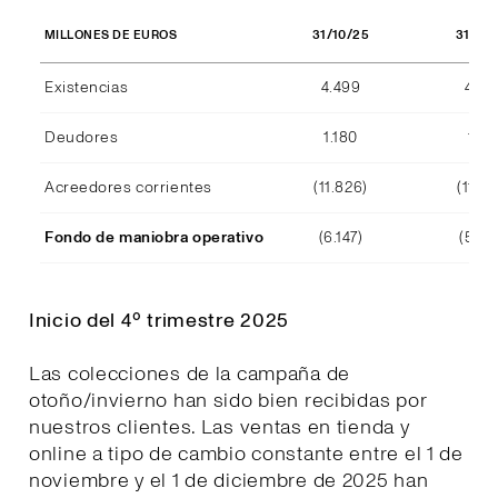
31/10/25
31/10
MILLONES DE EUROS
Existencias
4.499
4.29
Deudores
1.180
1.15
Acreedores corrientes
(11.826)
(11.39
Fondo de maniobra operativo
(6.147)
(5.94
Inicio del 4º trimestre 2025
Las colecciones de la campaña de
otoño/invierno han sido bien recibidas por
nuestros clientes. Las ventas en tienda y
online a tipo de cambio constante entre el 1 de
noviembre y el 1 de diciembre de 2025 han