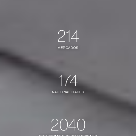
214
MERCADOS
174
NACIONALIDADES
2040