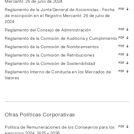
Mercantil: 26 de julio de 2024.
Informe anual de funcionamiento de la Comisión de
PDF
Informe anual de funcionamiento de la Comisión de
PDF
Informe anual de funcionamiento de la Comisión de
PDF
Informe Anual de funcionamiento de la Comisión de
PDF
Retribuciones
Retribuciones
PDF
Retribuciones
Reglamento de la Junta General de Accionistas - Fecha
Retribuciones
de inscripción en el Registro Mercantil: 26 de julio de
Informe anual de funcionamiento de la Comisión de
PDF
Informe anual de funcionamiento de la Comisión de
PDF
Informe anual de funcionamiento de la Comisión de
PDF
Informe Anual de funcionamiento de la Comisión de
PDF
2024
Sostenibilidad
Sostenibilidad
Sostenibilidad
Sostenibilidad
PDF
Reglamento del Consejo de Administración
Informe anual de funcionamiento del Consejo de
PDF
Informe anual de funcionamiento del Consejo de
PDF
Informe de la Comisión de Auditoría y Cumplimiento
PDF
Informe anual de la comisión de auditoría y cumplimiento
PDF
Administración
Administración
PDF
sobre la independencia del auditor
Reglamento de la Comisión de Auditoría y Cumplimiento
sobre la independencia de los auditores externos de la
sociedad y la prestación de servicios adicionales
PDF
Informe de la Comisión de Auditoría y Cumplimiento
Reglamento de la Comisión de Nombramientos
PDF
distintos a la auditoría de cuentas
sobre las operaciones vinculadas
PDF
Reglamento de la Comisión de Retribuciones
Informe de la Comisión de Auditoría y Cumplimiento
PDF
PDF
Reglamento de la Comisión de Sostenibilidad
sobre las operaciones vinculadas
PDF
Reglamento Interno de Conducta en los Mercados de
Valores
Otras Políticas Corporativas
PDF
Política de Remuneraciones de los Consejeros para los
ejercicios 2024, 2025 y 2026