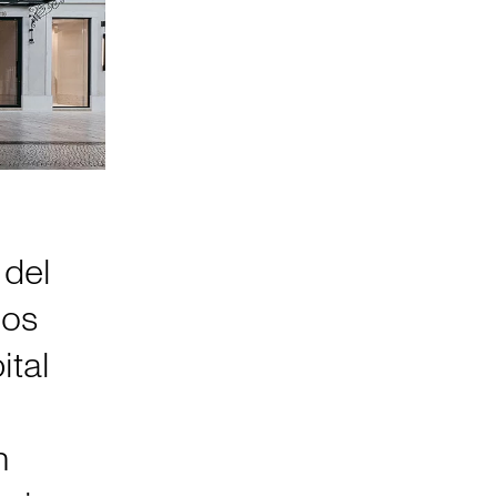
 del
los
ital
n