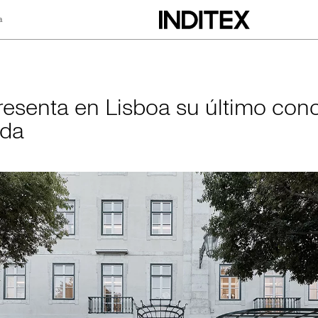
a
Lisboa su último c
resenta en Lisboa su último con
nda