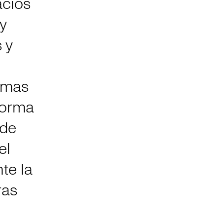
acios
y
 y
timas
forma
 de
el
nte la
ras