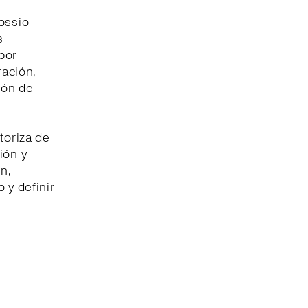
ossio
s
por
ración,
ión de
toriza de
ión y
n,
 y definir