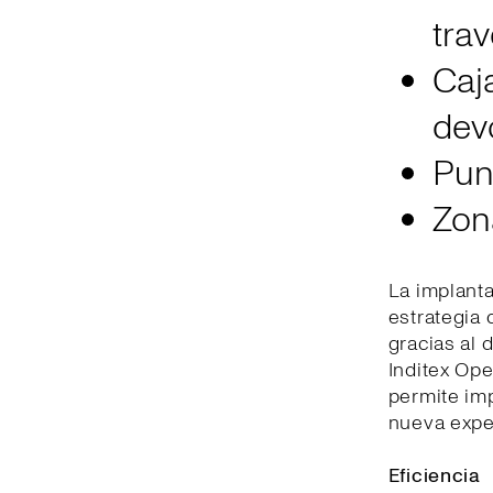
trav
Caj
dev
Pun
Zona
La implant
estrategia 
gracias al 
Inditex Ope
permite imp
nueva exper
Eficiencia