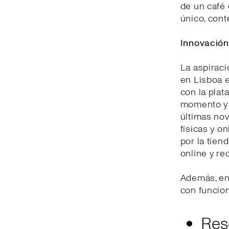
de un café 
único, cont
Innovación 
La aspirac
en Lisboa e
con la plat
momento y d
últimas nov
físicas y o
por la tien
online y re
Además, en
con funcio
Res