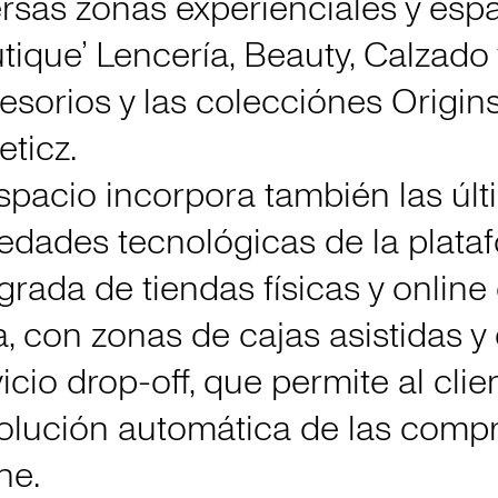
ersas zonas experienciales y esp
tique’ Lencería, Beauty, Calzado 
esorios y las colecciónes Origins
eticz.
espacio incorpora también las úl
edades tecnológicas de la plata
grada de tiendas físicas y online
, con zonas de cajas asistidas y 
icio drop-off, que permite al clie
olución automática de las comp
ne.