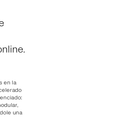
e
nline.
s en la
acelerado
renciado:
modular,
ndole una