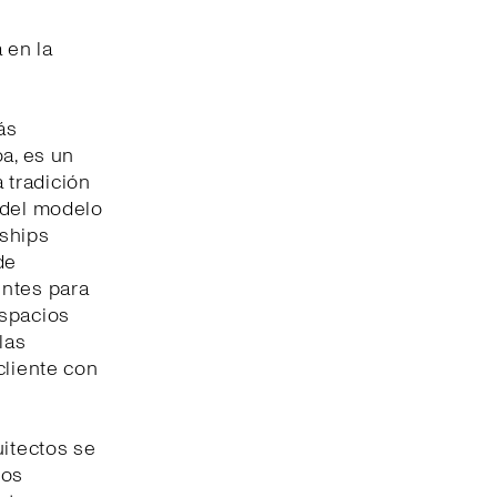
 en la
ás
oa, es un
a tradición
 del modelo
gships
de
entes para
espacios
las
cliente con
uitectos se
los