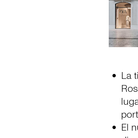
La t
Ross
lug
por
El 