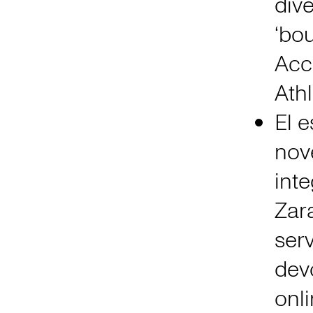
div
‘bou
Acc
Athl
El 
nov
inte
Zara
serv
dev
onli