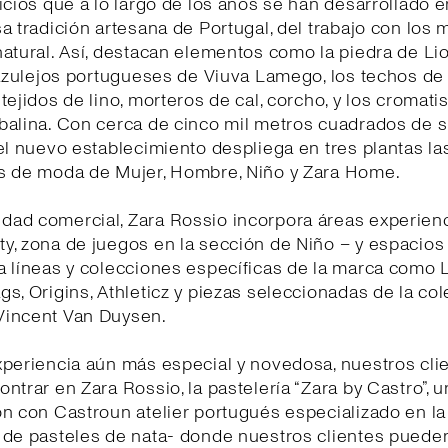
icios que a lo largo de los años se han desarrollado e
a tradición artesana de Portugal, del trabajo con los 
atural. Así, destacan elementos como la piedra de Lio
 azulejos portugueses de Viuva Lamego, los techos de
tejidos de lino, morteros de cal, corcho, y los cromat
balina. Con cerca de cinco mil metros cuadrados de s
el nuevo establecimiento despliega en tres plantas la
s de moda de Mujer, Hombre, Niño y Zara Home.
ad comercial, Zara Rossio incorpora áreas experienc
, zona de juegos en la sección de Niño – y espacios 
 líneas y colecciones específicas de la marca como L
s, Origins, Athleticz y piezas seleccionadas de la co
incent Van Duysen.
xperiencia aún más especial y novedosa, nuestros cli
ntrar en Zara Rossio, la pastelería “Zara by Castro”, 
n con Castroun atelier portugués especializado en la
de pasteles de nata- donde nuestros clientes pueden