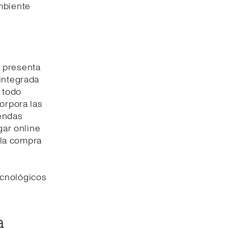
mbiente
e presenta
 integrada
n todo
corpora las
iendas
gar online
o la compra
ecnológicos
a