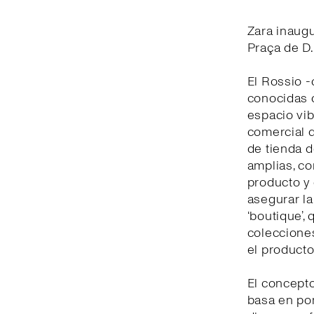
Zara inaug
Praça de D.
El Rossio -
conocidas d
espacio vib
comercial d
de tienda d
amplias, c
producto y 
asegurar la
‘boutique’,
colecciones
el producto
El concepto
basa en pon