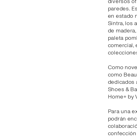
diversos of
paredes. Es
en estado n
Sintra, los
de madera, 
paleta pom
comercial, 
coleccione
Como noved
como Beauty
dedicados a
Shoes & Bag
Home+ by V
Para una e
podrán enco
colaboració
confección 