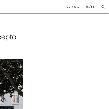
/
Contacto
EN
ES
oncepto de tienda
cepto