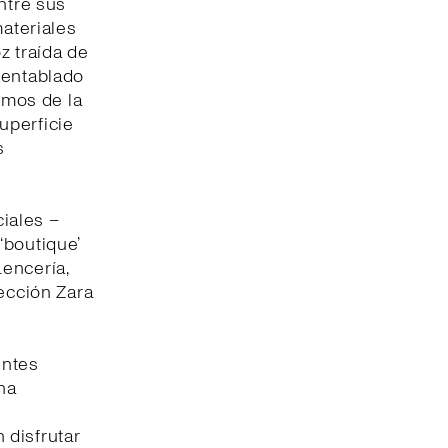
ntre sus
materiales
z traída de
 entablado
ismos de la
uperficie
s
iales –
‘boutique’
encería,
lección Zara
entes
una
 disfrutar