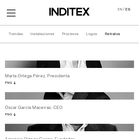
/
EN
ES
Tiendas
Instalaciones
Procesos
Logos
Retratos
Retratos
Marta Ortega Pérez, Presidenta
PNG
Óscar García Maceiras, CEO
PNG