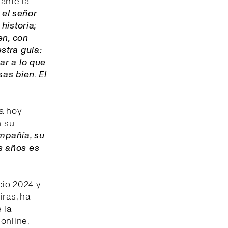
ante la
el señor
historia;
en, con
stra guía:
ar a lo que
as bien. El
a hoy
n su
mpañía, su
s años es
cio 2024 y
iras, ha
 la
online,