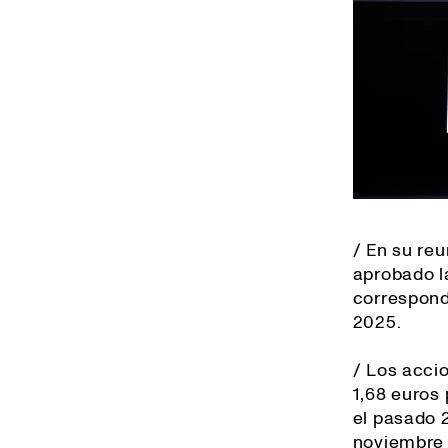
/ En su reu
aprobado l
correspondi
2025.
/ Los accio
1,68 euros
el pasado 
noviembre 