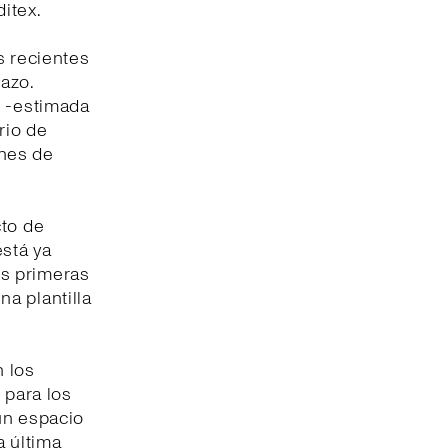
itex.
s recientes
azo.
5 -estimada
rio de
ones de
cto de
está ya
us primeras
a plantilla
n los
 para los
un espacio
 última