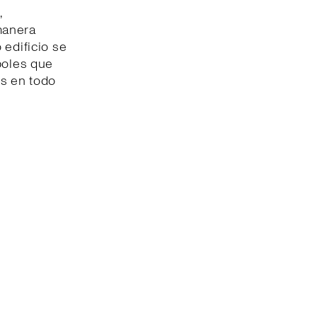
,
manera
 edificio se
boles que
s en todo