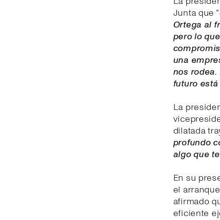
La presiden
Junta que “
Ortega al f
pero lo que
compromiso
una empres
nos rodea. 
futuro est
La presiden
vicepreside
dilatada tr
profundo c
algo que t
En su prese
el arranque
afirmado q
eficiente e