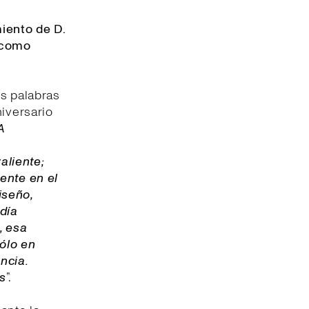
iento de D.
 como
us palabras
niversario
A
aliente;
ente en el
iseño,
ndía
, esa
sólo en
ncia.
s
”.