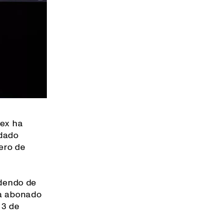
tex ha
idado
nero de
idendo de
ya abonado
 3 de