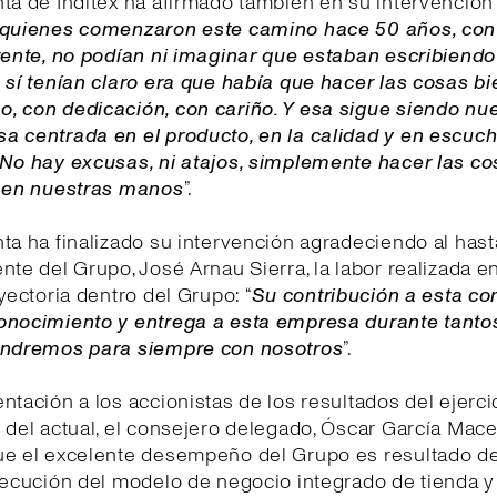
ta de Inditex ha afirmado también en su intervención 
quienes comenzaron este camino hace 50 años, con 
rente, no podían ni imaginar que estaban escribiendo 
 sí tenían claro era que había que hacer las cosas bi
, con dedicación, con cariño. Y esa sigue siendo nue
a centrada en el producto, en la calidad y en escuch
No hay excusas, ni atajos, simplemente hacer las cos
á en nuestras manos
”.
ta ha finalizado su intervención agradeciendo al hast
nte del Grupo, José Arnau Sierra, la labor realizada e
ayectoria dentro del Grupo: “
Su contribución a esta co
onocimiento y entrega a esta empresa durante tanto
endremos para siempre con nosotros
”.
ntación a los accionistas de los resultados del ejerci
 del actual, el consejero delegado, Óscar García Mace
ue el excelente desempeño del Grupo es resultado de
jecución del modelo de negocio integrado de tienda y 