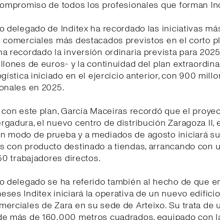
compromiso de todos los profesionales que forman Ind
o delegado de Inditex ha recordado las iniciativas má
 comerciales más destacados previstos en el corto pl
a recordado la inversión ordinaria prevista para 202
llones de euros- y la continuidad del plan extraordina
ogística iniciado en el ejercicio anterior, con 900 mill
ionales en 2025.
 con este plan, García Maceiras recordó que el proye
gadura, el nuevo centro de distribución Zaragoza II, 
n modo de prueba y a mediados de agosto iniciará s
 con producto destinado a tiendas, arrancando con un
250 trabajadores directos.
o delegado se ha referido también al hecho de que e
ses Inditex iniciará la operativa de un nuevo edificio
erciales de Zara en su sede de Arteixo. Su trata de 
de más de 160.000 metros cuadrados, equipado con la