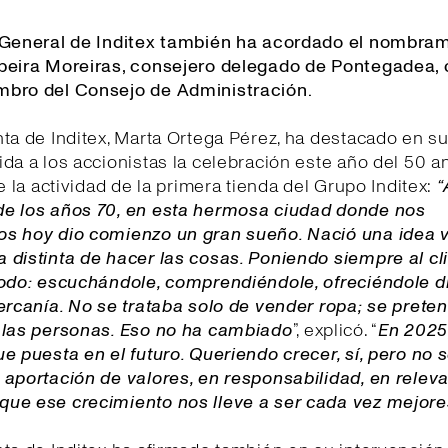
 General de Inditex también ha acordado el nombram
beira Moreiras, consejero delegado de Pontegadea,
bro del Consejo de Administración.
ta de Inditex, Marta Ortega Pérez, ha destacado en s
da a los accionistas la celebración este año del 50 a
de la actividad de la primera tienda del Grupo Inditex:
“
e los años 70, en esta hermosa ciudad donde nos
s hoy dio comienzo un gran sueño. Nació una idea v
distinta de hacer las cosas. Poniendo siempre al cli
todo: escuchándole, comprendiéndole, ofreciéndole d
ercanía. No se trataba solo de vender ropa; se prete
 las personas. Eso no ha cambiado
”, explicó. “
E
n 2025
e puesta en el futuro. Queriendo crecer, sí, pero no 
aportación de valores, en responsabilidad, en releva
ue ese crecimiento nos lleve a ser cada vez mejore