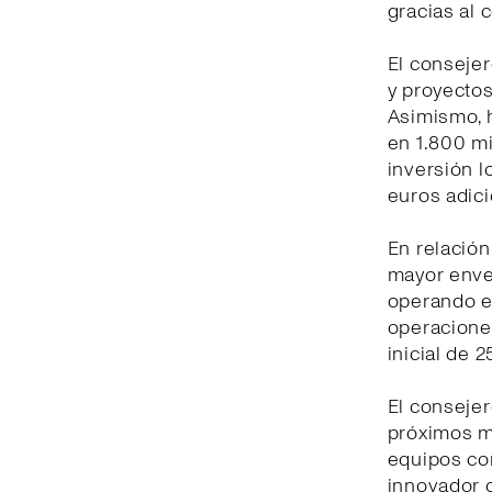
gracias al 
El consejer
y proyectos
Asimismo, h
en 1.800 mi
inversión l
euros adic
En relación
mayor enver
operando e
operaciones
inicial de 
El consejer
próximos me
equipos com
innovador 