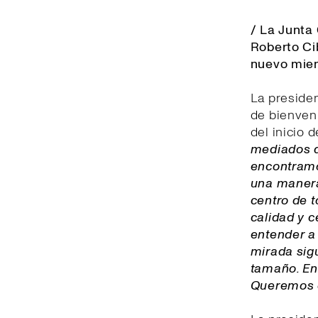
/ La Junta
Roberto Ci
nuevo miem
La presiden
de bienveni
del inicio 
mediados d
encontramo
una manera 
centro de 
calidad y c
entender a
mirada sigu
tamaño. En 
Queremos q