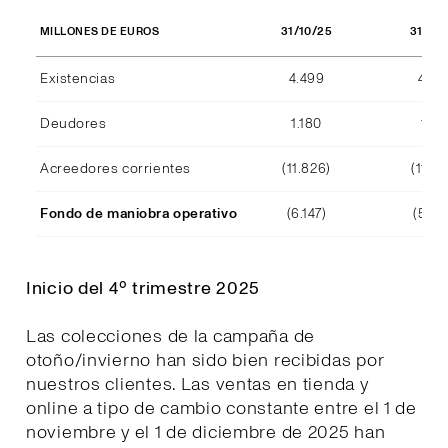
31/10/25
31/10
MILLONES DE EUROS
Existencias
4.499
4.29
Deudores
1.180
1.15
Acreedores corrientes
(11.826)
(11.39
Fondo de maniobra operativo
(6.147)
(5.94
Inicio del 4º trimestre 2025
Las colecciones de la campaña de
otoño/invierno han sido bien recibidas por
nuestros clientes. Las ventas en tienda y
online a tipo de cambio constante entre el 1 de
noviembre y el 1 de diciembre de 2025 han