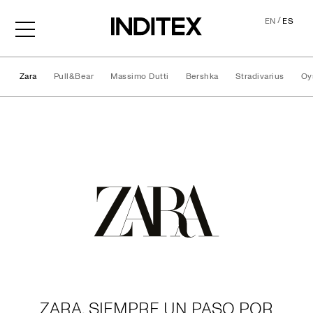
/
EN
ES
Zara
Pull&Bear
Massimo Dutti
Bershka
Stradivarius
Oy
Marcas
ZARA, SIEMPRE UN PASO POR