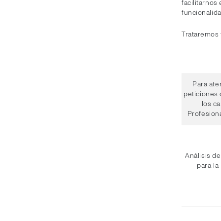
facilitarnos
funcionalid
Trataremos t
Para ate
peticiones 
los c
Profesiona
Análisis de
para la