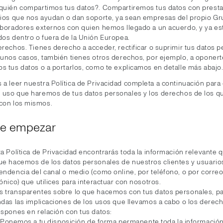
quién compartimos tus datos?. Compartiremos tus datos con prest
cios que nos ayudan o dan soporte, ya sean empresas del propio Gr
aboradores externos con quien hemos llegado a un acuerdo, y ya es
dos dentro o fuera de la Unión Europea.
erechos. Tienes derecho a acceder, rectificar o suprimir tus datos p
gunos casos, también tienes otros derechos, por ejemplo, a oponert
s tus datos o a portarlos, como te explicamos en detalle más abajo
s a leer nuestra Política de Privacidad completa a continuación par
el uso que haremos de tus datos personales y los derechos de los 
 con los mismos.
de empezar
a Política de Privacidad encontrarás toda la información relevante q
ue hacemos de los datos personales de nuestros clientes y usuario
endencia del canal o medio (como online, por teléfono, o por corre
ónico) que utilices para interactuar con nosotros.
 transparentes sobre lo que hacemos con tus datos personales, p
ndas las implicaciones de los usos que llevamos a cabo o los derech
ispones en relación con tus datos:
Ponemos a tu disposición de forma permanente toda la información