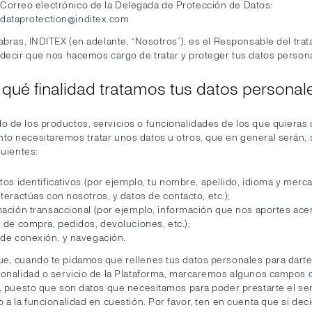
Correo electrónico de la Delegada de Protección de Datos:
dataprotection@inditex.com
abras, INDITEX (en adelante, “Nosotros”), es el Responsable del tra
 decir que nos hacemos cargo de tratar y proteger tus datos person
 qué finalidad tratamos tus datos personal
 de los productos, servicios o funcionalidades de los que quieras d
o necesitaremos tratar unos datos u otros, que en general serán, 
guientes:
tos identificativos (por ejemplo, tu nombre, apellido, idioma y mer
teractúas con nosotros, y datos de contacto, etc.);
mación transaccional (por ejemplo, información que nos aportes ace
 de compra, pedidos, devoluciones, etc.);
 de conexión, y navegación.
e, cuando te pidamos que rellenes tus datos personales para dart
ionalidad o servicio de la Plataforma, marcaremos algunos campos
s, puesto que son datos que necesitamos para poder prestarte el ser
 a la funcionalidad en cuestión. Por favor, ten en cuenta que si dec