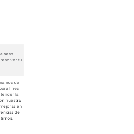
ue sean
resolver tu
ormamos de
para fines
ntender la
con nuestra
 mejoras en
rencias de
tirnos.