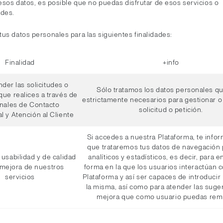
 esos datos, es posible que no puedas disfrutar de esos servicios o
ades.
us datos personales para las siguientes finalidades:
Finalidad
+info
nder las solicitudes o
Sólo tratamos los datos personales q
que realices a través de
estrictamente necesarios para gestionar o 
anales de Contacto
solicitud o petición.
l y Atención al Cliente
Si accedes a nuestra Plataforma, te inf
que trataremos tus datos de navegación 
 usabilidad y de calidad
analíticos y estadísticos, es decir, para e
 mejora de nuestros
forma en la que los usuarios interactúan 
servicios
Plataforma y así ser capaces de introducir
la misma, así como para atender las suge
mejora que como usuario puedas remi