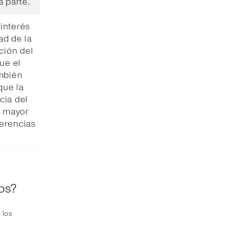
a parte.
interés
ad de la
ción del
ue el
ambién
que la
cia del
e mayor
gerencias
os?
 los