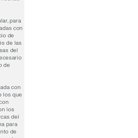
lar, para
nadas con
cio de
és de las
sas del
necesario
o de
nada con
e los que
 con
on los
rcas del
ma para
ento de