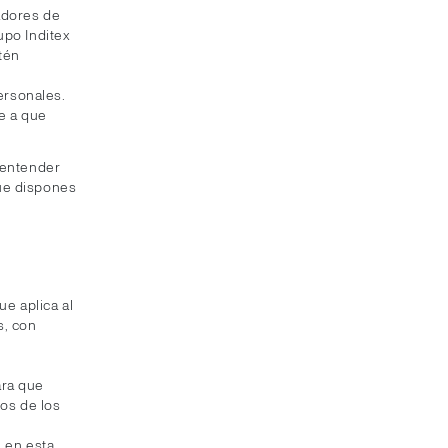
adores de
upo Inditex
tén
ersonales.
e a que
.
a entender
que dispones
ue aplica al
s, con
o
ara que
os de los
 en esta