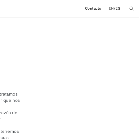
/
Contacto
EN
ES
 tratamos
ir que nos
través de
y
e tenemos
cias.