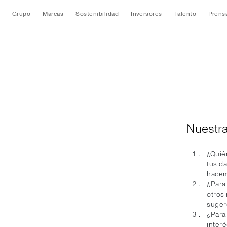
Grupo
Marcas
Sostenibilidad
Inversores
Talento
Prens
Política de Privaci
Nuestra
¿Quién
tus d
hacem
¿Para
otros 
suger
¿Para
interé