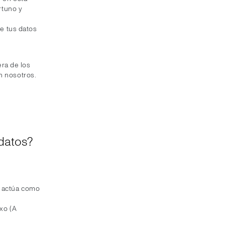
rtuno y
e tus datos
ra de los
n nosotros.
 datos?
e actúa como
ixo (A