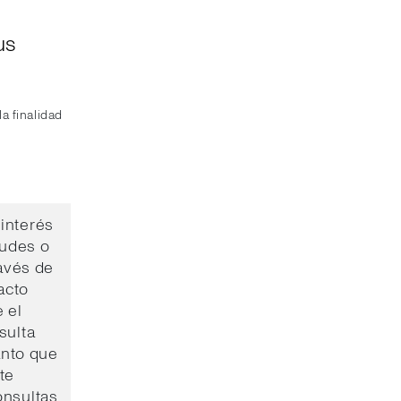
us
a finalidad
interés
tudes o
avés de
acto
 el
sulta
anto que
te
onsultas