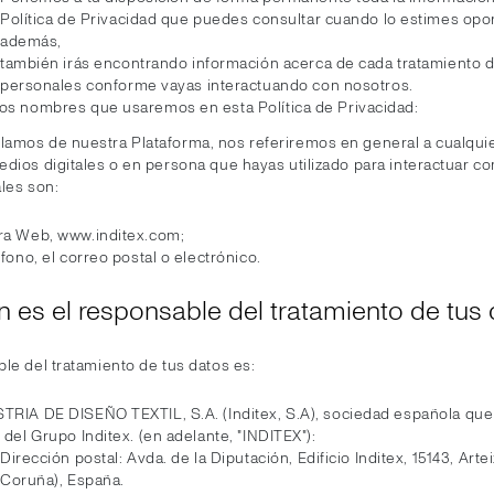
Política de Privacidad que puedes consultar cuando lo estimes opo
además,
también irás encontrando información acerca de cada tratamiento d
personales conforme vayas interactuando con nosotros.
os nombres que usaremos en esta Política de Privacidad:
amos de nuestra Plataforma, nos referiremos en general a cualquie
edios digitales o en persona que hayas utilizado para interactuar co
les son:
ra Web, www.inditex.com;
éfono, el correo postal o electrónico.
én es el responsable del tratamiento de tus
le del tratamiento de tus datos es:
TRIA DE DISEÑO TEXTIL, S.A. (Inditex, S.A), sociedad española qu
 del Grupo Inditex. (en adelante, "INDITEX"):
Dirección postal: Avda. de la Diputación, Edificio Inditex, 15143, Arte
Coruña), España.