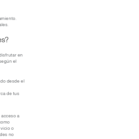
tamiento.
ales.
es?
isfrutar en
según el
cado desde el
rca de tus
e acceso a
 como
vicio o
ides no