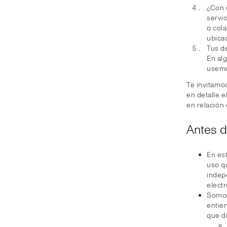
¿Con 
servi
o col
ubica
Tus d
En al
usemo
Te invitamo
en detalle 
en relación
Antes 
En est
uso q
indep
electr
Somos
entie
que d