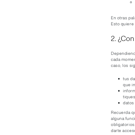
En otras pal
Esto quiere
2. ¿Con
Dependiendo
cada moment
caso, los si
tus da
que in
infor
tiques
datos
Recuerda qu
alguna func
obligatorio
darte acceso