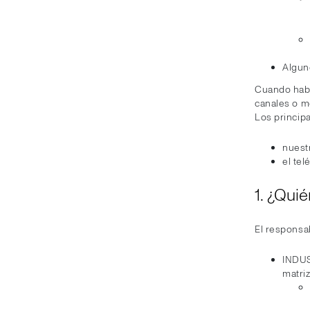
Algun
Cuando habl
canales o m
Los principa
nuest
el tel
1. ¿Qui
El responsab
INDUS
matriz