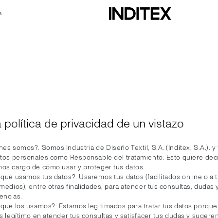
a
dad
 política de privacidad de un vistazo
es somos?. Somos Industria de Diseño Textil, S.A. (Inditex, S.A.). y
atos personales como Responsable del tratamiento. Esto quiere dec
os cargo de cómo usar y proteger tus datos.
 qué usamos tus datos?. Usaremos tus datos (facilitados online o a 
medios), entre otras finalidades, para atender tus consultas, dudas 
encias.
 qué los usamos?. Estamos legitimados para tratar tus datos porqu
s legítimo en atender tus consultas y satisfacer tus dudas y sugeren