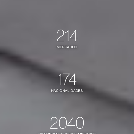
214
MERCADOS
174
NACIONALIDADES
2040