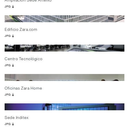
Ampliación Sede Arteixo
JPG
Edificio Zara.com
JPG
Centro Tecnológico
JPG
Oficinas Zara Home
JPG
Sede Inditex
JPG