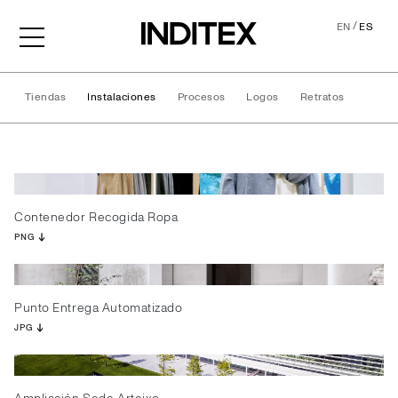
/
EN
ES
Tiendas
Instalaciones
Procesos
Logos
Retratos
Instalaciones
Contenedor Recogida Ropa
PNG
Punto Entrega Automatizado
JPG