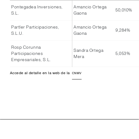
Pontegadea Inversiones,
Amancio Ortega
50,010%
S.L.
Gaona
Partler Participaciones,
Amancio Ortega
9,284%
S.L.U.
Gaona
Rosp Corunna
Sandra Ortega
Participaciones
5,053%
Mera
Empresariales, S.L.
Accede al detalle en la web de la
CNMV