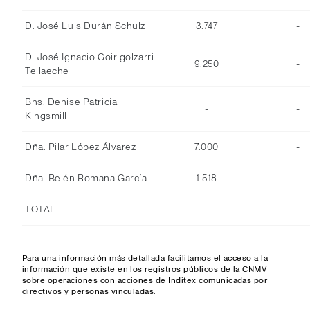
D. José Luis Durán Schulz
3.747
-
D. José Ignacio Goirigolzarri
9.250
-
Tellaeche
Bns. Denise Patricia
-
-
Kingsmill
Dña. Pilar López Álvarez
7.000
-
Dña. Belén Romana García
1.518
-
TOTAL
-
Para una información más detallada facilitamos el acceso a la
información que existe en los registros públicos de la CNMV
sobre operaciones con acciones de Inditex comunicadas por
directivos y personas vinculadas.