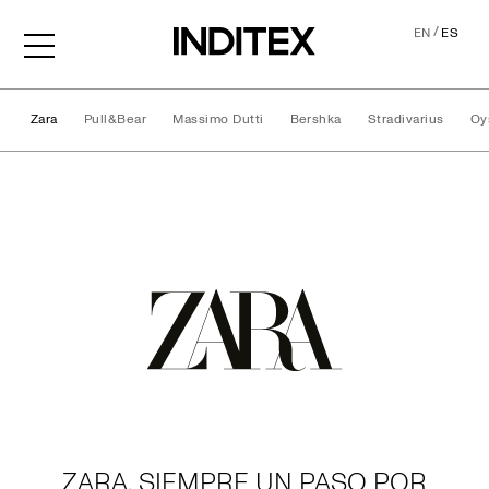
/
EN
ES
Zara
Pull&Bear
Massimo Dutti
Bershka
Stradivarius
Oy
Marcas
ZARA, SIEMPRE UN PASO POR