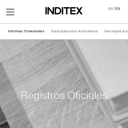
/
EN
ES
Informes Trimestrales
Participaciones-Autocartera
Recompra Ac
Registros Oficiales
Registros Oficiales