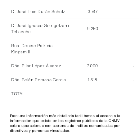
D. José Luis Durán Schulz
3.747
-
D. José Ignacio Goirigolzarri
9.250
-
Tellaeche
Bns. Denise Patricia
-
-
Kingsmill
Dña. Pilar López Álvarez
7.000
-
Dña. Belén Romana García
1.518
-
TOTAL
-
Para una información más detallada facilitamos el acceso a la
información que existe en los registros públicos de la CNMV
sobre operaciones con acciones de Inditex comunicadas por
directivos y personas vinculadas.