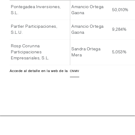
Pontegadea Inversiones,
Amancio Ortega
50,010%
S.L.
Gaona
Partler Participaciones,
Amancio Ortega
9,284%
S.L.U.
Gaona
Rosp Corunna
Sandra Ortega
Participaciones
5,053%
Mera
Empresariales, S.L.
Accede al detalle en la web de la
CNMV