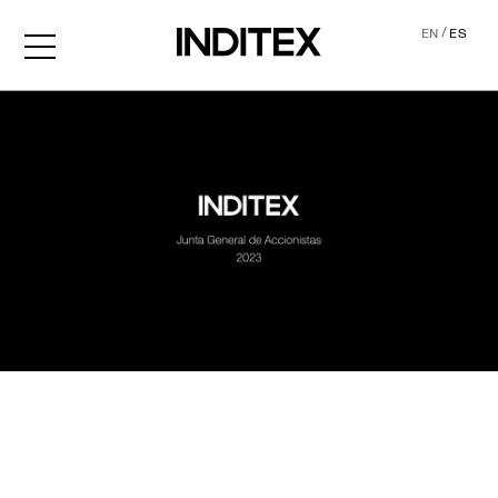
/
EN
ES
JGA2023 Audio descripció