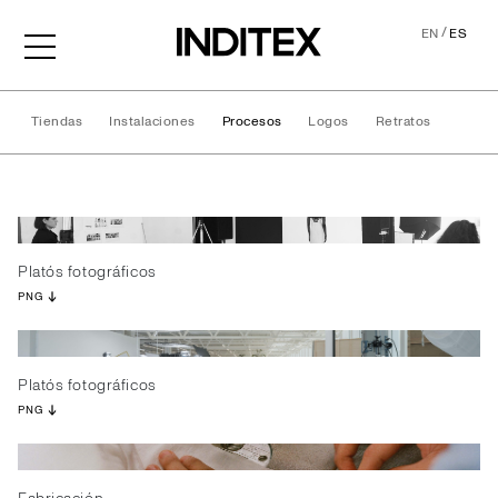
/
EN
ES
Tiendas
Instalaciones
Procesos
Logos
Retratos
Procesos
Platós fotográficos
PNG
Platós fotográficos
PNG