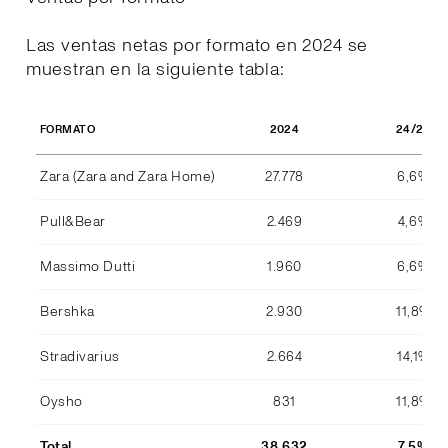
Las ventas netas por formato en 2024 se
muestran en la siguiente tabla:
2024
24/23
FORMATO
Zara (Zara and Zara Home)
27.778
6,6%
Pull&Bear
2.469
4,6%
Massimo Dutti
1.960
6,6%
Bershka
2.930
11,8%
Stradivarius
2.664
14,1%
Oysho
831
11,8%
Total
38.632
7,5%