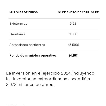
31 DE ENERO DE 2025
31 DE ENE
MILLONES DE EUROS
Existencias
3.321
2.
Deudores
1.088
1.
Acreedores corrientes
(8.590)
(7.
Fondo de maniobra operativo
(4.181)
(3.
La inversión en el ejercicio 2024, incluyendo
las inversiones extraordinarias ascendió a
2.672 millones de euros.