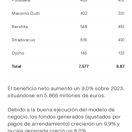
Pull&Bear
458
438
Massimo Dutti
402
339
Bershka
548
460
Stradivarius
616
493
Oysho
146
136
Total
7.577
6.870
El beneficio neto aumentó un 9,0% sobre 2023,
situándose en 5.866 millones de euros.
Debido a la buena ejecución del modelo de
negocio, los fondos generados (ajustados por
pagos de arrendamiento) crecieron un 9,9% y
la caja generada creció un 8,0%.