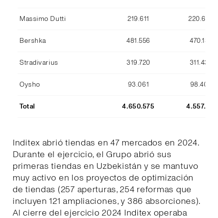
Massimo Dutti
219.611
220.633
Bershka
481.556
470.134
Stradivarius
319.720
311.436
Oysho
93.061
98.409
Total
4.650.575
4.557.170
Inditex abrió tiendas en 47 mercados en 2024.
Durante el ejercicio, el Grupo abrió sus
primeras tiendas en Uzbekistán y se mantuvo
muy activo en los proyectos de optimización
de tiendas (257 aperturas, 254 reformas que
incluyen 121 ampliaciones, y 386 absorciones).
Al cierre del ejercicio 2024 Inditex operaba