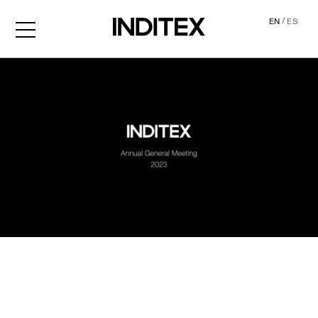
/
EN
ES
AGM2023 Audio Descripti