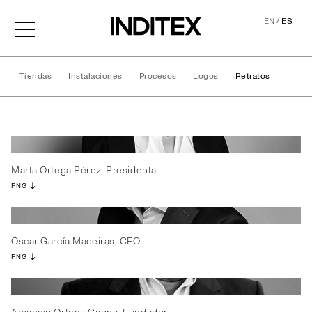
/
EN
ES
Tiendas
Instalaciones
Procesos
Logos
Retratos
Retratos
Marta Ortega Pérez, Presidenta
PNG
Óscar García Maceiras, CEO
PNG