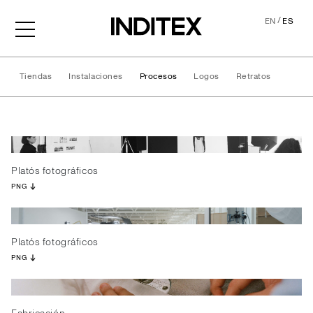
/
EN
ES
Tiendas
Instalaciones
Procesos
Logos
Retratos
Procesos
Platós fotográficos
PNG
Platós fotográficos
PNG