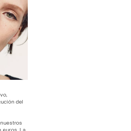
vo,
cución del
 nuestros
e euros. La