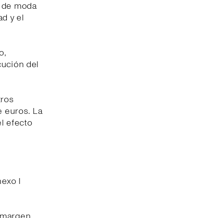
a de moda
ad y el
o,
cución del
tros
e euros. La
l efecto
nexo I
l margen