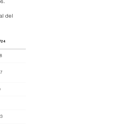
os.
al del
/24
88
87
)
23