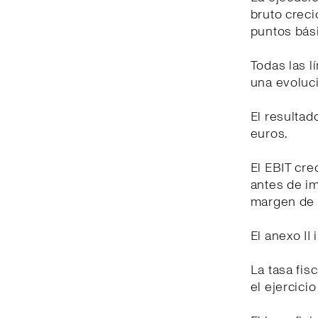
bruto creci
puntos bási
Todas las 
una evoluci
El resultad
euros.
El EBIT cre
antes de i
margen de 
El anexo II
La tasa fis
el ejercici