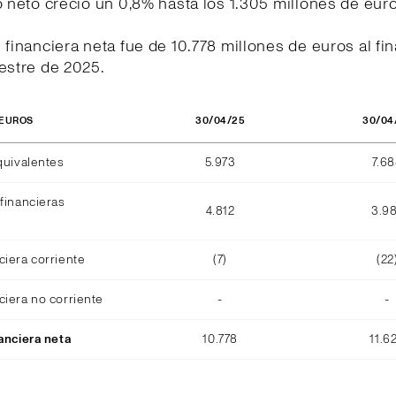
o neto creció un 0,8% hasta los 1.305 millones de eur
 financiera neta fue de 10.778 millones de euros al fin
estre de 2025.
30/04/25
30/04
 EUROS
quivalentes
5.973
7.6
financieras
4.812
3.9
ciera corriente
(7)
(22
ciera no corriente
-
-
anciera neta
10.778
11.6