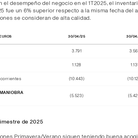
n el desempeño del negocio en el 1T2025, el inventar
25 fue un 6% superior respecto a la misma fecha del a
ones se consideran de alta calidad.
30/04/25
30/04
 EUROS
3.791
3.5
1.128
1.13
corrientes
(10.443)
(10.1
 MANIOBRA
(5.523)
(5.42
O
imestre de 2025
iones Primavera/Verano siguen teniendo buena acogi