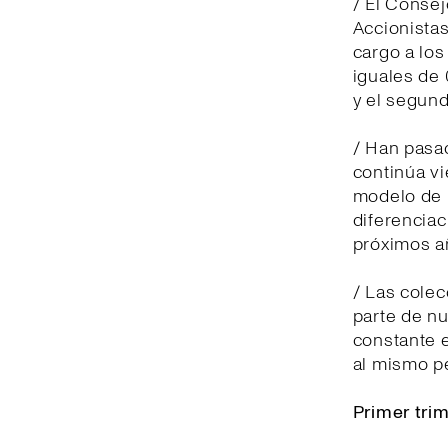
/ El Consej
Accionistas
cargo a lo
iguales de 
y el segund
/ Han pasad
continúa v
modelo de n
diferenciac
próximos a
/ Las cole
parte de nu
constante e
al mismo p
Primer tri