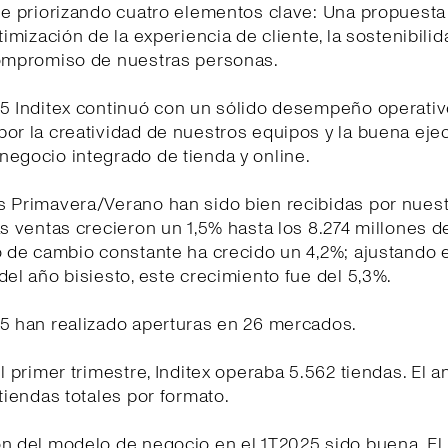
gue priorizando cuatro elementos clave: Una propuest
timización de la experiencia de cliente, la sostenibilid
compromiso de nuestras personas.
25 Inditex continuó con un sólido desempeño operativ
or la creatividad de nuestros equipos y la buena eje
egocio integrado de tienda y online.
s Primavera/Verano han sido bien recibidas por nues
as ventas crecieron un 1,5% hasta los 8.274 millones d
o de cambio constante ha crecido un 4,2%; ajustando e
del año bisiesto, este crecimiento fue del 5,3%.
25 han realizado aperturas en 26 mercados.
el primer trimestre, Inditex operaba 5.562 tiendas. El a
 tiendas totales por formato.
ón del modelo de negocio en el 1T2025 sido buena. E