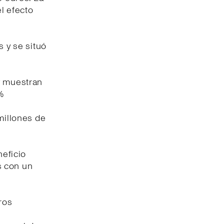
l efecto
s y se situó
y muestran
%
millones de
neficio
s con un
ros