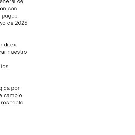
General de
ión con
s pagos
ayo de 2025
Inditex
var nuestro
 los
gida por
de cambio
% respecto