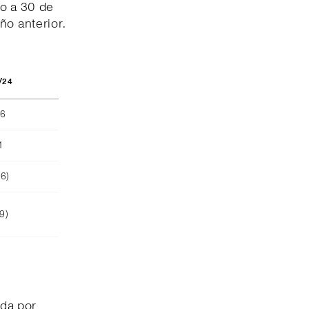
io a 30 de
ño anterior.
/24
66
1
26)
9)
da por