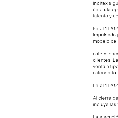
Inditex si
única, la op
talento y 
En el 1T20
impulsado p
modelo de n
coleccione
clientes. L
venta a tip
calendario 
En el 1T20
Al cierre d
incluye las
La ejecuci