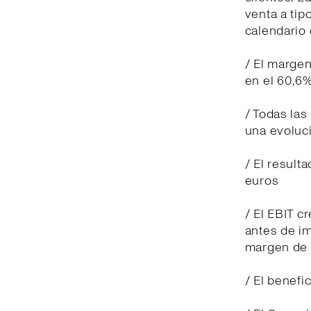
venta a tip
calendario 
/ El margen
en el 60,6%
/ Todas las
una evoluci
/ El result
euros
/ El EBIT c
antes de i
margen de 
/ El benefi