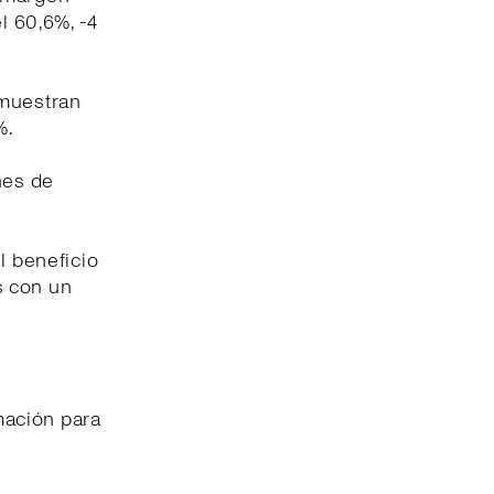
l 60,6%, -4
 muestran
%.
nes de
l beneficio
s con un
imación para