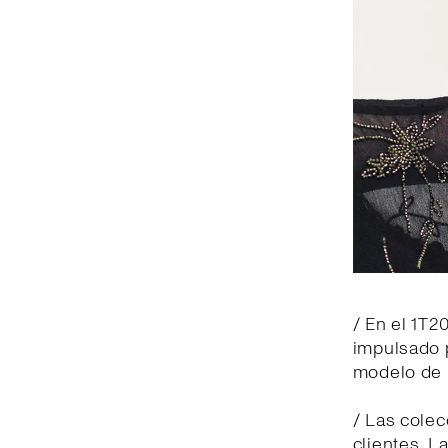
/ En el 1T2
impulsado p
modelo de 
/ Las cole
clientes. L