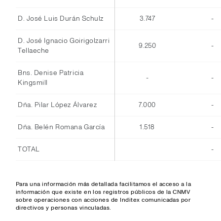
D. José Luis Durán Schulz
3.747
-
D. José Ignacio Goirigolzarri
9.250
-
Tellaeche
Bns. Denise Patricia
-
-
Kingsmill
Dña. Pilar López Álvarez
7.000
-
Dña. Belén Romana García
1.518
-
TOTAL
-
Para una información más detallada facilitamos el acceso a la
información que existe en los registros públicos de la CNMV
sobre operaciones con acciones de Inditex comunicadas por
directivos y personas vinculadas.