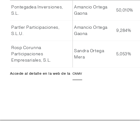
Pontegadea Inversiones,
Amancio Ortega
50,010%
S.L.
Gaona
Partler Participaciones,
Amancio Ortega
9,284%
S.L.U.
Gaona
Rosp Corunna
Sandra Ortega
Participaciones
5,053%
Mera
Empresariales, S.L.
Accede al detalle en la web de la
CNMV