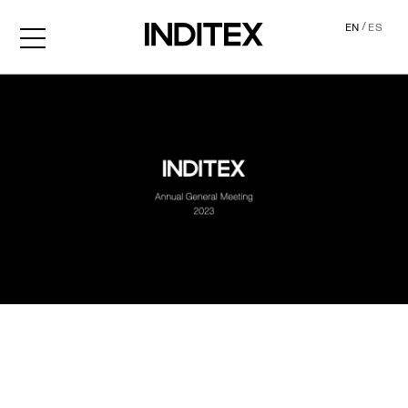
/
EN
ES
AGM2023 Audio Descripti