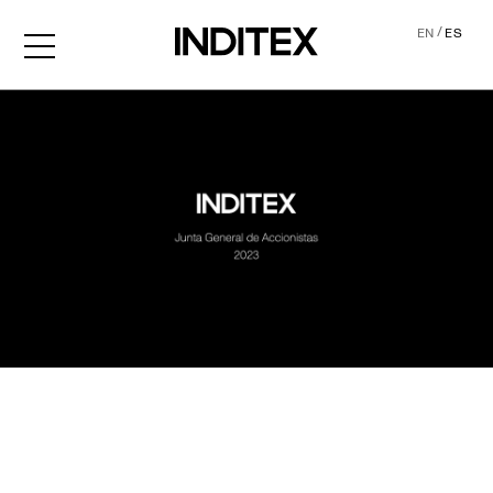
/
EN
ES
JGA2023 Audio descripció