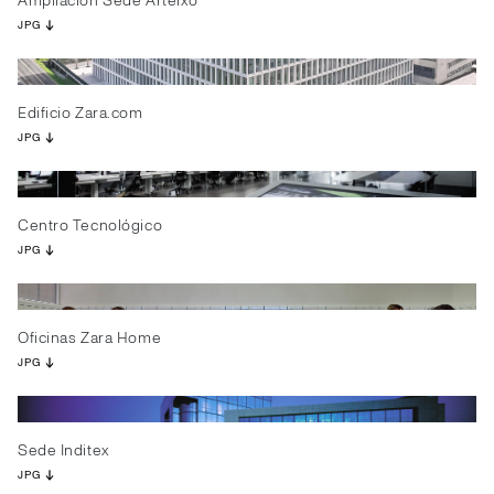
Ampliación Sede Arteixo
JPG
Edificio Zara.com
JPG
Centro Tecnológico
JPG
Oficinas Zara Home
JPG
Sede Inditex
JPG