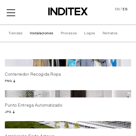
/
EN
ES
Tiendas
Instalaciones
Procesos
Logos
Retratos
Instalaciones
Contenedor Recogida Ropa
PNG
Punto Entrega Automatizado
JPG