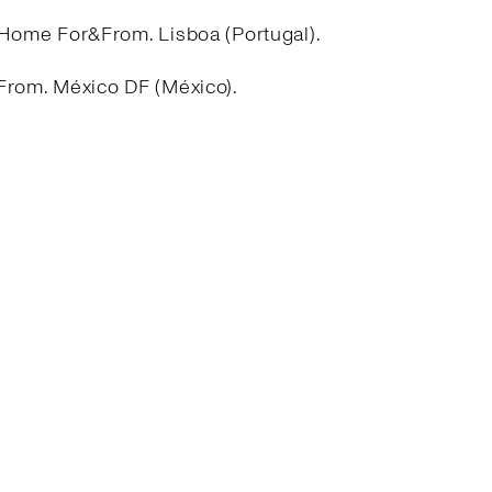
 Home For&From. Lisboa (Portugal).
From. México DF (México).