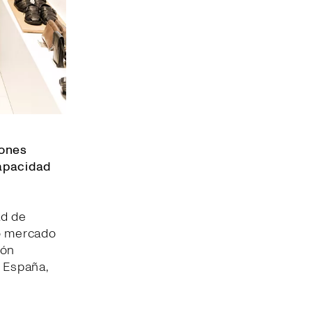
iones
capacidad
ad de
to mercado
ión
n España,