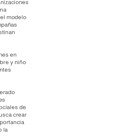
anizaciones
una
, el modelo
ampañas
stinan
ones en
bre y niño
ntes
nerado
es
ociales de
busca crear
portancia
 la