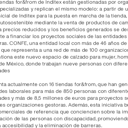
iendas for&from de Inditex están gestionadas por org
pecializadas y replican el mismo modelo: a partir de 
icial de Inditex para la puesta en marcha de la tienda
autosostenible mediante la venta de productos de c
a precios reducidos y los beneficios generados se de
e a financiar los proyectos sociales de las entidades
ras. CONFE, una entidad local con más de 46 años de
 que representa a una red de más de 100 organizaci
stiona este nuevo espacio de calzado para mujer, hom
de México, donde trabajan nueve personas con difere
dades
enta actualmente con 16 tiendas for&from, que han ge
des laborales para más de 850 personas con diferent
ades y más de 8,5 millones de euros para proyectos s
tes organizaciones gestoras. Además, esta iniciativa 
omerciales de referencia que conciencien sobre la im
ración de las personas con discapacidad, promoviendo
la accesibilidad y la eliminación de barreras.