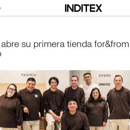
a
imera tienda for&f
x abre su primera tienda for&from
o