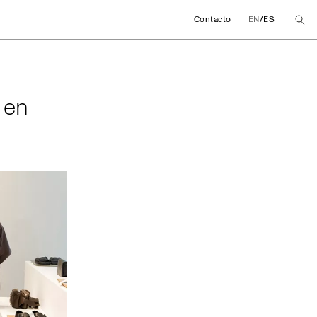
/
Contacto
EN
ES
rom en México
 en