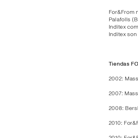
For&From n
Palafolls (
Inditex com
Inditex son
Tiendas 
2002: Mass
2007: Mass
2008: Bers
2010: For&F
2010: For&F