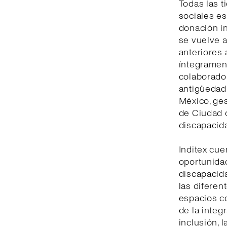
Todas las t
sociales es
donación in
se vuelve 
anteriores 
íntegrament
colaborado
antigüedad
México, ge
de Ciudad 
discapaci
Inditex cu
oportunida
discapacid
las diferen
espacios c
de la integ
inclusión, 