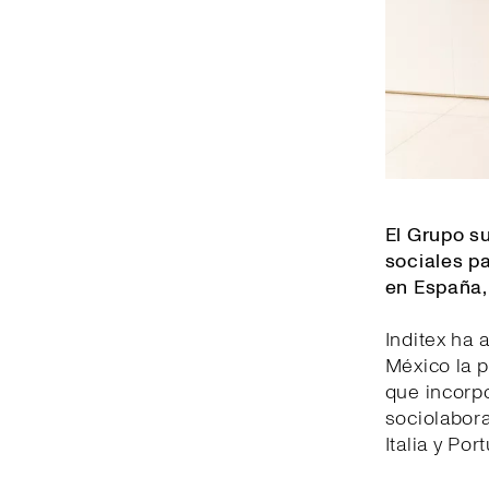
El Grupo s
sociales p
en España, 
Inditex ha
México la p
que incorpo
sociolabora
Italia y Por