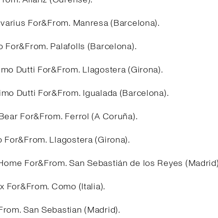
divarius For&From. Manresa (Barcelona).
 For&From. Palafolls (Barcelona).
imo Dutti For&From. Llagostera (Girona).
imo Dutti For&From. Igualada (Barcelona).
&Bear For&From. Ferrol (A Coruña).
o For&From. Llagostera (Girona).
 Home For&From. San Sebastián de los Reyes (Madrid
ex For&From. Como (Italia).
From. San Sebastian (Madrid).