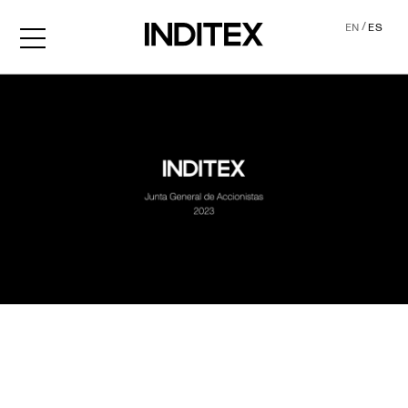
/
EN
ES
JGA2023 Audio descripció