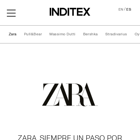
/
EN
ES
Zara
Pull&Bear
Massimo Dutti
Bershka
Stradivarius
Oy
Marcas
ZARA, SIEMPRE UN PASO POR