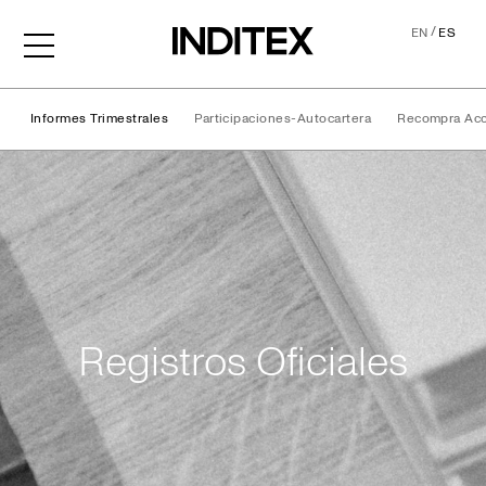
/
EN
ES
Informes Trimestrales
Participaciones-Autocartera
Recompra Ac
Registros Oficiales
Registros Oficiales