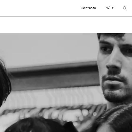
/
Contacto
EN
ES