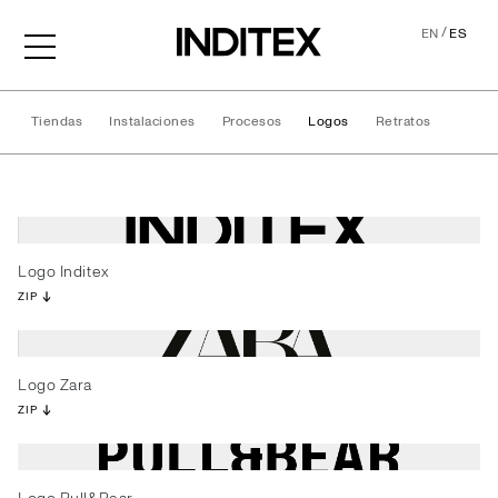
/
EN
ES
Tiendas
Instalaciones
Procesos
Logos
Retratos
Logos
Logo Inditex
ZIP
Logo Zara
ZIP