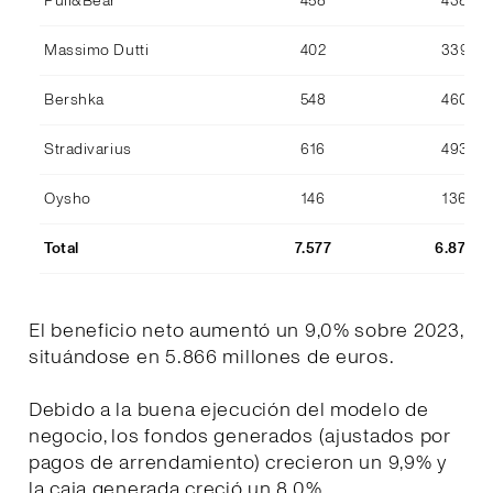
Pull&Bear
458
438
Massimo Dutti
402
339
Bershka
548
460
Stradivarius
616
493
Oysho
146
136
Total
7.577
6.870
El beneficio neto aumentó un 9,0% sobre 2023,
situándose en 5.866 millones de euros.
Debido a la buena ejecución del modelo de
negocio, los fondos generados (ajustados por
pagos de arrendamiento) crecieron un 9,9% y
la caja generada creció un 8,0%.