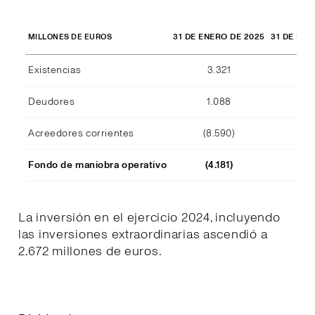
31 DE ENERO DE 2025
31 DE ENE
MILLONES DE EUROS
Existencias
3.321
2.
Deudores
1.088
1.
Acreedores corrientes
(8.590)
(7.
Fondo de maniobra operativo
(4.181)
(3.
La inversión en el ejercicio 2024, incluyendo
las inversiones extraordinarias ascendió a
2.672 millones de euros.