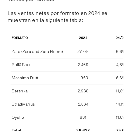
Las ventas netas por formato en 2024 se
muestran en la siguiente tabla:
2024
24/23
FORMATO
Zara (Zara and Zara Home)
27.778
6,6%
Pull&Bear
2.469
4,6%
Massimo Dutti
1.960
6,6%
Bershka
2.930
11,8%
Stradivarius
2.664
14,1%
Oysho
831
11,8%
Total
38.632
7,5%