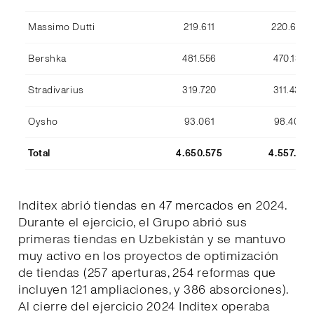
Massimo Dutti
219.611
220.633
Bershka
481.556
470.134
Stradivarius
319.720
311.436
Oysho
93.061
98.409
Total
4.650.575
4.557.170
Inditex abrió tiendas en 47 mercados en 2024.
Durante el ejercicio, el Grupo abrió sus
primeras tiendas en Uzbekistán y se mantuvo
muy activo en los proyectos de optimización
de tiendas (257 aperturas, 254 reformas que
incluyen 121 ampliaciones, y 386 absorciones).
Al cierre del ejercicio 2024 Inditex operaba