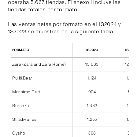
operaba 5.667 tiendas. El anexo I incluye las
tiendas totales por formato.
Las ventas netas por formato en el 1S2024 y
1S2023 se muestran en la siguiente tabla.
1S2024
1S202
FORMATO
Zara (Zara and Zara Home)
13.033
12.36
Pull&Bear
1.124
1.042
Massimo Dutti
904
842
Bershka
1.382
1.184
Stradivarius
1.255
1.075
Oysho
368
346