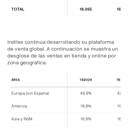
TOTAL
18.065
16.85
Inditex continúa desarrollando su plataforma
de venta global. A continuación se muestra un
desglose de las ventas en tienda y online por
zona geográfica.
1S2024
1S202
ÁREA
Europa (sin España)
49,9%
47,8%
América
18,8%
19,4%
Asia y RdM
16,6%
18,4%