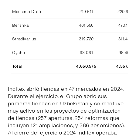
Massimo Dutti
219.611
220.633
Bershka
481.556
470.134
Stradivarius
319.720
311.436
Oysho
93.061
98.409
Total
4.650.575
4.557.170
Inditex abrió tiendas en 47 mercados en 2024.
Durante el ejercicio, el Grupo abrió sus
primeras tiendas en Uzbekistán y se mantuvo
muy activo en los proyectos de optimización
de tiendas (257 aperturas, 254 reformas que
incluyen 121 ampliaciones, y 386 absorciones).
Al cierre del ejercicio 2024 Inditex operaba