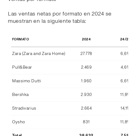
Las ventas netas por formato en 2024 se
muestran en la siguiente tabla:
2024
24/23
FORMATO
Zara (Zara and Zara Home)
27.778
6,6%
Pull&Bear
2.469
4,6%
Massimo Dutti
1.960
6,6%
Bershka
2.930
11,8%
Stradivarius
2.664
14,1%
Oysho
831
11,8%
Total
38.632
7,5%