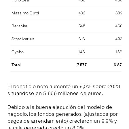
Pull&Bear
458
438
Massimo Dutti
402
339
Bershka
548
460
Stradivarius
616
493
Oysho
146
136
Total
7.577
6.870
El beneficio neto aumentó un 9,0% sobre 2023,
situándose en 5.866 millones de euros.
Debido a la buena ejecución del modelo de
negocio, los fondos generados (ajustados por
pagos de arrendamiento) crecieron un 9,9% y
la caja generada creció un 8,0%.