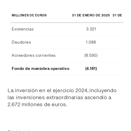
31 DE ENERO DE 2025
31 DE ENE
MILLONES DE EUROS
Existencias
3.321
2.
Deudores
1.088
1.
Acreedores corrientes
(8.590)
(7.
Fondo de maniobra operativo
(4.181)
(3.
La inversión en el ejercicio 2024, incluyendo
las inversiones extraordinarias ascendió a
2.672 millones de euros.