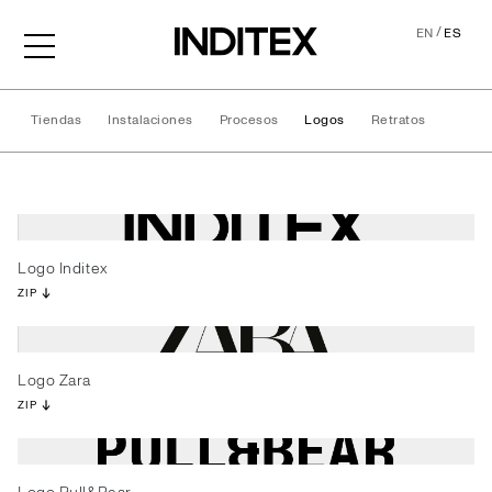
/
EN
ES
Tiendas
Instalaciones
Procesos
Logos
Retratos
Logos
Logo Inditex
ZIP
Logo Zara
ZIP