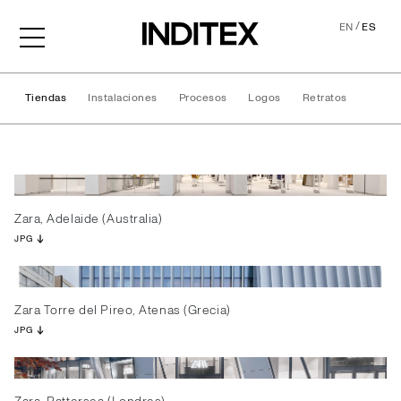
/
EN
ES
Tiendas
Instalaciones
Procesos
Logos
Retratos
Tiendas
Zara, Adelaide (Australia)
JPG
Zara Torre del Pireo, Atenas (Grecia)
JPG