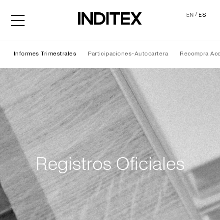
/
EN
ES
Informes Trimestrales
Participaciones-Autocartera
Recompra Ac
Registros Oficiales
Registros Oficiales