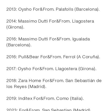
2013: Oysho For&From. Palafolls (Barcelona).
2014: Massimo Dutti For&From. Llagostera
(Girona).
2016: Massimo Dutti For&From. Igualada
(Barcelona).
2016: Pull&Bear For&From. Ferrol (A Coruña).
2017: Oysho For&From. Llagostera (Girona).
2018: Zara Home For&From. San Sebastián de
los Reyes (Madrid).
2019: Inditex For&From. Como (Italia).
2023: For&From. San Sebastian (Madrid).